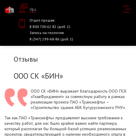
Уфа
Отдел продаж
8 800 700 62 82 (доб. 2)
Запись на геологию
8 (347) 299-68-86 (доб. 1)
Отзывы
ООО СК «БИН»
ООО СК «БИН» выражает благодарность ООО ПСК
«ГлавФундамент» за совместную работу в рамках
реализации проекта ПАО «Транснефть» –
«Строительство здания АБК Бугурусланского РНУ».
Так как ПАО «Транснефть» предъявляет высокие требования к
качеству работ, для нас было крайне важно найти партнера,
который располагал бы большой базой успешно реализованных
проектов, свидетельствующей о наличии необходимого опыта в