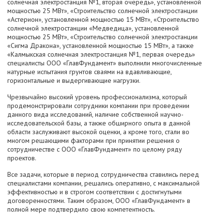
солнечная электростанция №1, вторая очередь», установленной
мощностью 25 МВт», «Строительство солнечной электростанции
«Астерион», установленной мощностью 15 МВт», «Строительство
солнечной электростанции «Медведица», установленной
мощностью 25 МВт», «Строительство солнечной электростанции
«Сигма Дракона», установленной мощностью 15 МВт», а также
«Калмыкская солнечная электростанция №1, первая очередь»
специалисты ООО «ГлавФундамент» выполнили многочисленные
натурные испытания грунтов сваями на вдавливающие,
горизонтальные и выдергивающие нагрузки.
Чрезвычайно высокий уровень профессионализма, который
продемонстрировали сотрудники компании при проведении
данного вида исследований, наличие собственной научно-
исследовательской базы, а также обширного опыта в данной
области заслуживают высокой оценки, а кроме того, стали во
многом решающими факторами при принятии решения о
сотрудничестве с ООО «ГлавФундамент» по целому ряду
проектов.
Все задачи, которые в период сотрудничества ставились перед
специалистами компании, решались оперативно, с максимальной
эффективностью и в строгом соответствии с достигнутыми
договоренностями. Таким образом, ООО «ГлавФундамент» в
полной мере подтвердило свою компетентность.