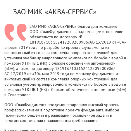
ЗАО МИК «АКВА-СЕРВИС»
ЗАО МИК «АКВА-СЕРВИС» благодарит компанию
ООО «ГлавФундамент» за надлежащее исполнение
обязательств по договору №
1819187103152412209200906/АС-13/2019 от «04»
апреля 2019 года по разработке проекта фундамента из
винтовых свай из состава комплекта опорных конструкций для
установки учебно-тренировочного комплекса по борьбе с водой и
пожаром УТК-ПВ.1 (НК) с блоком обеспечения автономности
(БОА), а также по договору 1819187103152412209200906/
АС-17/2019 от «30» мая 2019 года по монтажу фундамента из
винтовых свай из состава комплекта опорных конструкций для
установки учебно-тренировочного комплекса по борьбе с водой и
пожаром УТК ПВ.1 (НК) с блоком обеспечения автономности (БОА)
в Севастополе.
ООО «ГлавФундамент» продемонстрировало высокий уровень
профессионализма в подготовке проекта фундамента, выборе
технических решений и реализации поставленной задачи в
строгом соответствии с заявленными требованиями.
Качество винтовых свай находится на должном уровне и